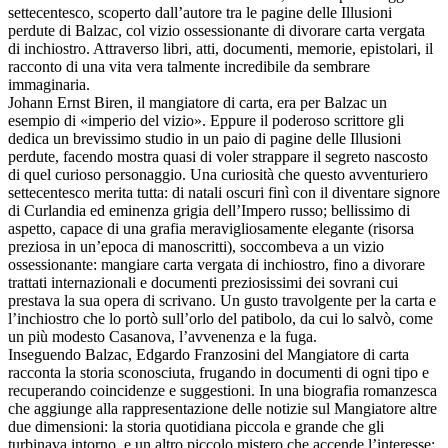
settecentesco, scoperto dall’autore tra le pagine delle Illusioni
perdute di Balzac, col vizio ossessionante di divorare carta vergata
di inchiostro. Attraverso libri, atti, documenti, memorie, epistolari, il
racconto di una vita vera talmente incredibile da sembrare
immaginaria.
Johann Ernst Biren, il mangiatore di carta, era per Balzac un
esempio di «imperio del vizio». Eppure il poderoso scrittore gli
dedica un brevissimo studio in un paio di pagine delle Illusioni
perdute, facendo mostra quasi di voler strappare il segreto nascosto
di quel curioso personaggio. Una curiosità che questo avventuriero
settecentesco merita tutta: di natali oscuri finì con il diventare signore
di Curlandia ed eminenza grigia dell’Impero russo; bellissimo di
aspetto, capace di una grafia meravigliosamente elegante (risorsa
preziosa in un’epoca di manoscritti), soccombeva a un vizio
ossessionante: mangiare carta vergata di inchiostro, fino a divorare
trattati internazionali e documenti preziosissimi dei sovrani cui
prestava la sua opera di scrivano. Un gusto travolgente per la carta e
l’inchiostro che lo portò sull’orlo del patibolo, da cui lo salvò, come
un più modesto Casanova, l’avvenenza e la fuga.
Inseguendo Balzac, Edgardo Franzosini del Mangiatore di carta
racconta la storia sconosciuta, frugando in documenti di ogni tipo e
recuperando coincidenze e suggestioni. In una biografia romanzesca
che aggiunge alla rappresentazione delle notizie sul Mangiatore altre
due dimensioni: la storia quotidiana piccola e grande che gli
turbinava intorno, e un altro piccolo mistero che accende l’interesse: