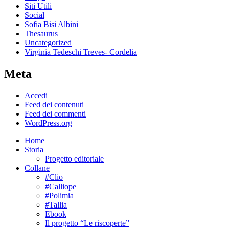
Siti Utili
Social
Sofia Bisi Albini
Thesaurus
Uncategorized
Virginia Tedeschi Treves- Cordelia
Meta
Accedi
Feed dei contenuti
Feed dei commenti
WordPress.org
Home
Storia
Progetto editoriale
Collane
#Clio
#Calliope
#Polimia
#Tallia
Ebook
Il progetto “Le riscoperte”