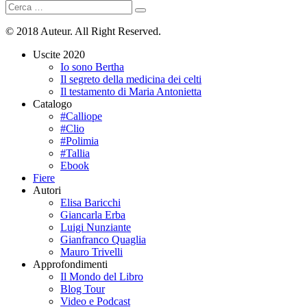
Cerca:
Cerca
© 2018 Auteur. All Right Reserved.
Uscite 2020
Io sono Bertha
Il segreto della medicina dei celti
Il testamento di Maria Antonietta
Catalogo
#Calliope
#Clio
#Polimia
#Tallia
Ebook
Fiere
Autori
Elisa Baricchi
Giancarla Erba
Luigi Nunziante
Gianfranco Quaglia
Mauro Trivelli
Approfondimenti
Il Mondo del Libro
Blog Tour
Video e Podcast