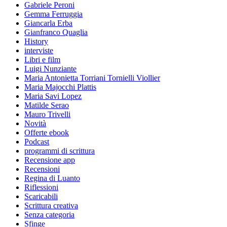
Gabriele Peroni
Gemma Ferruggia
Giancarla Erba
Gianfranco Quaglia
History
interviste
Libri e film
Luigi Nunziante
Maria Antonietta Torriani Tornielli Viollier
Maria Majocchi Plattis
Maria Savi Lopez
Matilde Serao
Mauro Trivelli
Novità
Offerte ebook
Podcast
programmi di scrittura
Recensione app
Recensioni
Regina di Luanto
Riflessioni
Scaricabili
Scrittura creativa
Senza categoria
Sfinge