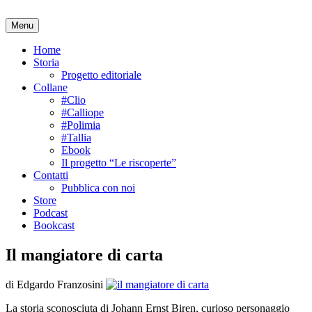
Salta
al
Menu
contenuto
Home
Storia
Progetto editoriale
Collane
#Clio
#Calliope
#Polimia
#Tallia
Ebook
Il progetto “Le riscoperte”
Contatti
Pubblica con noi
Store
Podcast
Bookcast
Il mangiatore di carta
di Edgardo Franzosini
La storia sconosciuta di Johann Ernst Biren, curioso personaggio