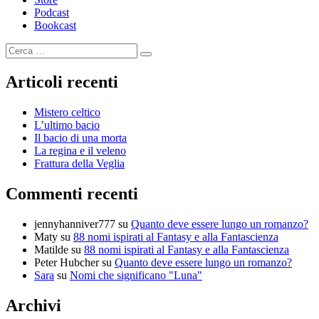
Podcast
Bookcast
Cerca:
Cerca
Articoli recenti
Mistero celtico
L’ultimo bacio
Il bacio di una morta
La regina e il veleno
Frattura della Veglia
Commenti recenti
jennyhanniver777
su
Quanto deve essere lungo un romanzo?
Maty
su
88 nomi ispirati al Fantasy e alla Fantascienza
Matilde
su
88 nomi ispirati al Fantasy e alla Fantascienza
Peter Hubcher
su
Quanto deve essere lungo un romanzo?
Sara
su
Nomi che significano "Luna"
Archivi