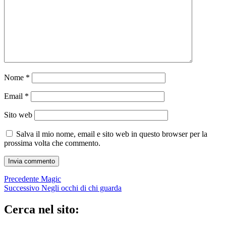
Nome
*
Email
*
Sito web
Salva il mio nome, email e sito web in questo browser per la
prossima volta che commento.
Navigazione
Articolo
Precedente
Magic
precedente:
Articolo
Successivo
Negli occhi di chi guarda
articoli
successivo:
Cerca nel sito: