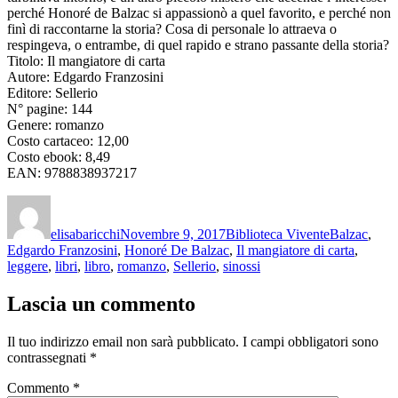
perché Honoré de Balzac si appassionò a quel favorito, e perché non
finì di raccontarne la storia? Cosa di personale lo attraeva o
respingeva, o entrambe, di quel rapido e strano passante della storia?
Titolo: Il mangiatore di carta
Autore: Edgardo Franzosini
Editore: Sellerio
N° pagine: 144
Genere: romanzo
Costo cartaceo: 12,00
Costo ebook: 8,49
EAN: 9788838937217
Autore
Pubblicato
Categorie
Tag
il
elisabaricchi
Novembre 9, 2017
Biblioteca Vivente
Balzac
,
Edgardo Franzosini
,
Honoré De Balzac
,
Il mangiatore di carta
,
leggere
,
libri
,
libro
,
romanzo
,
Sellerio
,
sinossi
Lascia un commento
Il tuo indirizzo email non sarà pubblicato.
I campi obbligatori sono
contrassegnati
*
Commento
*