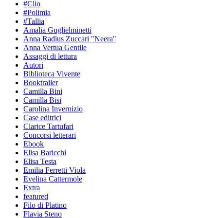
#Clio
#Polimia
#Tallia
Amalia Guglielminetti
Anna Radius Zuccari "Neera"
Anna Vertua Gentile
Assaggi di lettura
Autori
Biblioteca Vivente
Booktrailer
Camilla Bini
Camilla Bisi
Carolina Invernizio
Case editrici
Clarice Tartufari
Concorsi letterari
Ebook
Elisa Baricchi
Elisa Testa
Emilia Ferretti Viola
Evelina Cattermole
Extra
featured
Filo di Platino
Flavia Steno