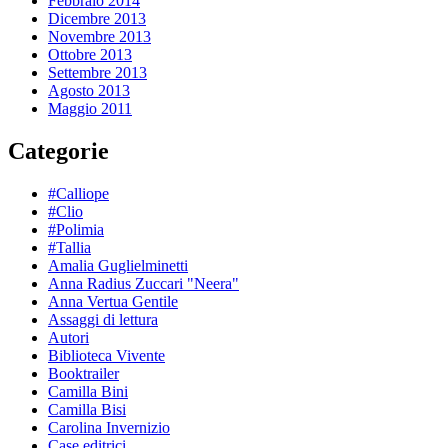
Febbraio 2014
Dicembre 2013
Novembre 2013
Ottobre 2013
Settembre 2013
Agosto 2013
Maggio 2011
Categorie
#Calliope
#Clio
#Polimia
#Tallia
Amalia Guglielminetti
Anna Radius Zuccari "Neera"
Anna Vertua Gentile
Assaggi di lettura
Autori
Biblioteca Vivente
Booktrailer
Camilla Bini
Camilla Bisi
Carolina Invernizio
Case editrici