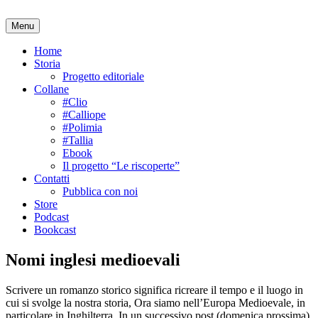
Salta
al
Menu
contenuto
Home
Storia
Progetto editoriale
Collane
#Clio
#Calliope
#Polimia
#Tallia
Ebook
Il progetto “Le riscoperte”
Contatti
Pubblica con noi
Store
Podcast
Bookcast
Nomi inglesi medioevali
Scrivere un romanzo storico significa ricreare il tempo e il luogo in
cui si svolge la nostra storia, Ora siamo nell’Europa Medioevale, in
particolare in Inghilterra. In un successivo post (domenica prossima)