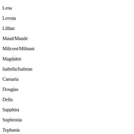
Lena
Lovota
Lillian
Maud/Maude
Milicent/Milisant
Magdalen
Isabella/Isabeau
Caesaria
Douglas
Delia
Sapphira
Sophronia
Tephania