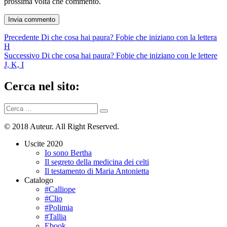
prossima volta che commento.
Navigazione
Articolo
Precedente
Di che cosa hai paura? Fobie che iniziano con la lettera
precedente:
H
articoli
Articolo
Successivo
Di che cosa hai paura? Fobie che iniziano con le lettere
successivo:
J, K, I
Cerca nel sito:
Cerca:
Cerca
© 2018 Auteur. All Right Reserved.
Uscite 2020
Io sono Bertha
Il segreto della medicina dei celti
Il testamento di Maria Antonietta
Catalogo
#Calliope
#Clio
#Polimia
#Tallia
Ebook