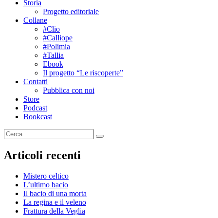
Storia
Progetto editoriale
Collane
#Clio
#Calliope
#Polimia
#Tallia
Ebook
Il progetto “Le riscoperte”
Contatti
Pubblica con noi
Store
Podcast
Bookcast
Cerca:
Cerca
Articoli recenti
Mistero celtico
L’ultimo bacio
Il bacio di una morta
La regina e il veleno
Frattura della Veglia