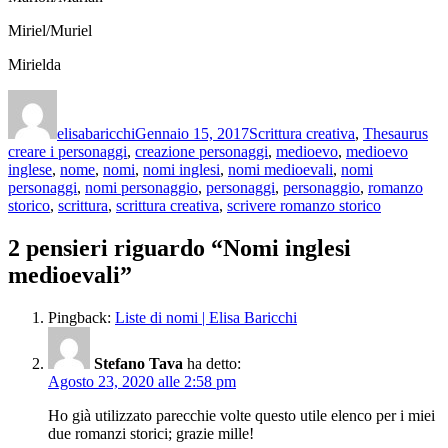
Miriel/Muriel
Mirielda
Autore
Pubblicato
Categorie
Ta
il
elisabaricchi
Gennaio 15, 2017
Scrittura creativa
,
Thesaurus
creare i personaggi
,
creazione personaggi
,
medioevo
,
medioevo
inglese
,
nome
,
nomi
,
nomi inglesi
,
nomi medioevali
,
nomi
personaggi
,
nomi personaggio
,
personaggi
,
personaggio
,
romanzo
storico
,
scrittura
,
scrittura creativa
,
scrivere romanzo storico
2 pensieri riguardo “Nomi inglesi
medioevali”
Pingback:
Liste di nomi | Elisa Baricchi
Stefano Tava
ha detto:
Agosto 23, 2020 alle 2:58 pm
Ho già utilizzato parecchie volte questo utile elenco per i miei
due romanzi storici; grazie mille!