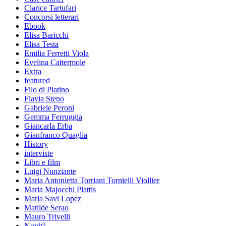
Clarice Tartufari
Concorsi letterari
Ebook
Elisa Baricchi
Elisa Testa
Emilia Ferretti Viola
Evelina Cattermole
Extra
featured
Filo di Platino
Flavia Steno
Gabriele Peroni
Gemma Ferruggia
Giancarla Erba
Gianfranco Quaglia
History
interviste
Libri e film
Luigi Nunziante
Maria Antonietta Torriani Tornielli Viollier
Maria Majocchi Plattis
Maria Savi Lopez
Matilde Serao
Mauro Trivelli
Novità