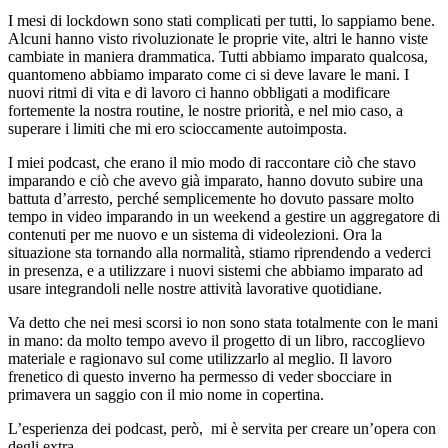
I mesi di lockdown sono stati complicati per tutti, lo sappiamo bene.
Alcuni hanno visto rivoluzionate le proprie vite, altri le hanno viste
cambiate in maniera drammatica. Tutti abbiamo imparato qualcosa,
quantomeno abbiamo imparato come ci si deve lavare le mani. I
nuovi ritmi di vita e di lavoro ci hanno obbligati a modificare
fortemente la nostra routine, le nostre priorità, e nel mio caso, a
superare i limiti che mi ero scioccamente autoimposta.
I miei podcast, che erano il mio modo di raccontare ciò che stavo
imparando e ciò che avevo già imparato, hanno dovuto subire una
battuta d’arresto, perché semplicemente ho dovuto passare molto
tempo in video imparando in un weekend a gestire un aggregatore di
contenuti per me nuovo e un sistema di videolezioni. Ora la
situazione sta tornando alla normalità, stiamo riprendendo a vederci
in presenza, e a utilizzare i nuovi sistemi che abbiamo imparato ad
usare integrandoli nelle nostre attività lavorative quotidiane.
Va detto che nei mesi scorsi io non sono stata totalmente con le mani
in mano: da molto tempo avevo il progetto di un libro, raccoglievo
materiale e ragionavo sul come utilizzarlo al meglio. Il lavoro
frenetico di questo inverno ha permesso di veder sbocciare in
primavera un saggio con il mio nome in copertina.
L’esperienza dei podcast, però, mi è servita per creare un’opera con
degli extra.