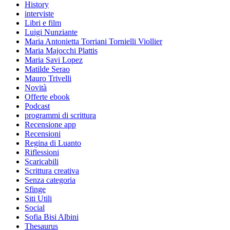
History
interviste
Libri e film
Luigi Nunziante
Maria Antonietta Torriani Tornielli Viollier
Maria Majocchi Plattis
Maria Savi Lopez
Matilde Serao
Mauro Trivelli
Novità
Offerte ebook
Podcast
programmi di scrittura
Recensione app
Recensioni
Regina di Luanto
Riflessioni
Scaricabili
Scrittura creativa
Senza categoria
Sfinge
Siti Utili
Social
Sofia Bisi Albini
Thesaurus