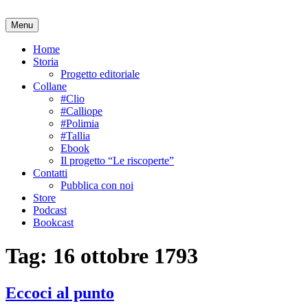
Salta
al
Menu
contenuto
Home
Storia
Progetto editoriale
Collane
#Clio
#Calliope
#Polimia
#Tallia
Ebook
Il progetto “Le riscoperte”
Contatti
Pubblica con noi
Store
Podcast
Bookcast
Tag:
16 ottobre 1793
Eccoci al punto