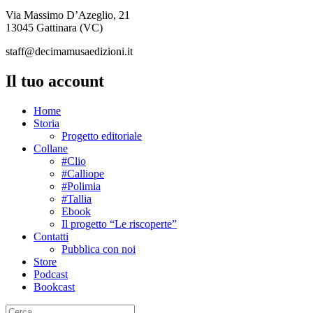
Via Massimo D’Azeglio, 21
13045 Gattinara (VC)
staff@decimamusaedizioni.it
Il tuo account
Home
Storia
Progetto editoriale
Collane
#Clio
#Calliope
#Polimia
#Tallia
Ebook
Il progetto “Le riscoperte”
Contatti
Pubblica con noi
Store
Podcast
Bookcast
Cerca: