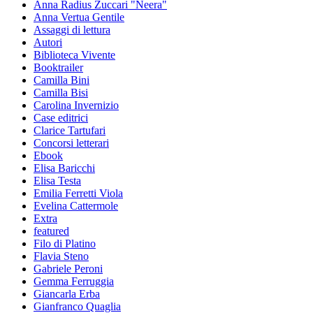
Anna Radius Zuccari "Neera"
Anna Vertua Gentile
Assaggi di lettura
Autori
Biblioteca Vivente
Booktrailer
Camilla Bini
Camilla Bisi
Carolina Invernizio
Case editrici
Clarice Tartufari
Concorsi letterari
Ebook
Elisa Baricchi
Elisa Testa
Emilia Ferretti Viola
Evelina Cattermole
Extra
featured
Filo di Platino
Flavia Steno
Gabriele Peroni
Gemma Ferruggia
Giancarla Erba
Gianfranco Quaglia