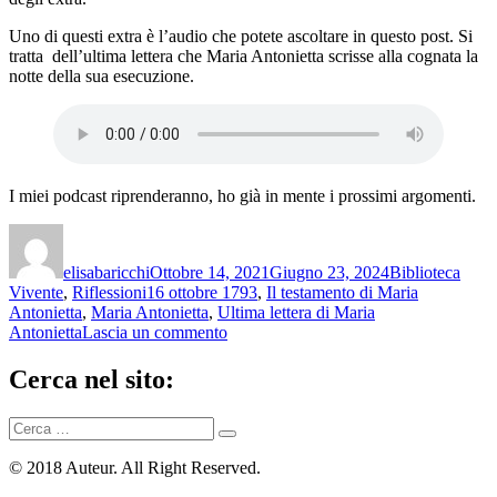
Uno di questi extra è l’audio che potete ascoltare in questo post. Si
tratta dell’ultima lettera che Maria Antonietta scrisse alla cognata la
notte della sua esecuzione.
I miei podcast riprenderanno, ho già in mente i prossimi argomenti.
Autore
Pubblicato
Categorie
il
elisabaricchi
Ottobre 14, 2021
Giugno 23, 2024
Biblioteca
Tag
Vivente
,
Riflessioni
16 ottobre 1793
,
Il testamento di Maria
Antonietta
,
Maria Antonietta
,
Ultima lettera di Maria
su
Antonietta
Lascia un commento
Eccoci
al
Cerca nel sito:
punto
Cerca:
Cerca
© 2018 Auteur. All Right Reserved.