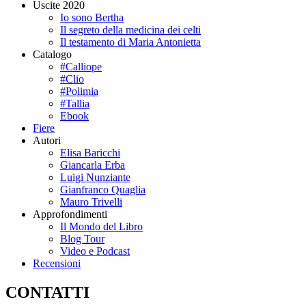
Uscite 2020
Io sono Bertha
Il segreto della medicina dei celti
Il testamento di Maria Antonietta
Catalogo
#Calliope
#Clio
#Polimia
#Tallia
Ebook
Fiere
Autori
Elisa Baricchi
Giancarla Erba
Luigi Nunziante
Gianfranco Quaglia
Mauro Trivelli
Approfondimenti
Il Mondo del Libro
Blog Tour
Video e Podcast
Recensioni
CONTATTI