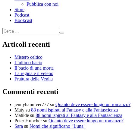
Pubblica con noi
Store
Podcast
Bookcast
Cerca:
Cerca
Articoli recenti
Mistero celtico
L’ultimo bacio
Il bacio di una morta
La regina e il veleno
Frattura della Veglia
Commenti recenti
jennyhanniver777
su
Quanto deve essere lungo un romanzo?
Maty
su
88 nomi ispirati al Fantasy e alla Fantascienza
Matilde
su
88 nomi ispirati al Fantasy e alla Fantascienza
Peter Hubcher
su
Quanto deve essere lungo un romanzo?
Sara
su
Nomi che significano "Luna"