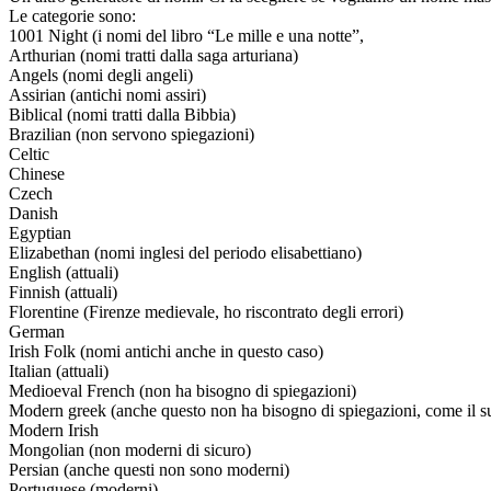
Le categorie sono:
1001 Night (i nomi del libro “Le mille e una notte”,
Arthurian (nomi tratti dalla saga arturiana)
Angels (nomi degli angeli)
Assirian (antichi nomi assiri)
Biblical (nomi tratti dalla Bibbia)
Brazilian (non servono spiegazioni)
Celtic
Chinese
Czech
Danish
Egyptian
Elizabethan (nomi inglesi del periodo elisabettiano)
English (attuali)
Finnish (attuali)
Florentine (Firenze medievale, ho riscontrato degli errori)
German
Irish Folk (nomi antichi anche in questo caso)
Italian (attuali)
Medioeval French (non ha bisogno di spiegazioni)
Modern greek (anche questo non ha bisogno di spiegazioni, come il s
Modern Irish
Mongolian (non moderni di sicuro)
Persian (anche questi non sono moderni)
Portuguese (moderni)