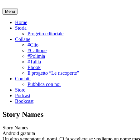
Salta
al
Menu
contenuto
Home
Storia
Progetto editoriale
Collane
#Clio
#Calliope
#Polimia
#Tallia
Ebook
Il progetto “Le riscoperte”
Contatti
Pubblica con noi
Store
Podcast
Bookcast
Story Names
Story Names
Android gratuita
Un altro generatore di nomi. Ci fa scegliere se vogliamo un nome mas