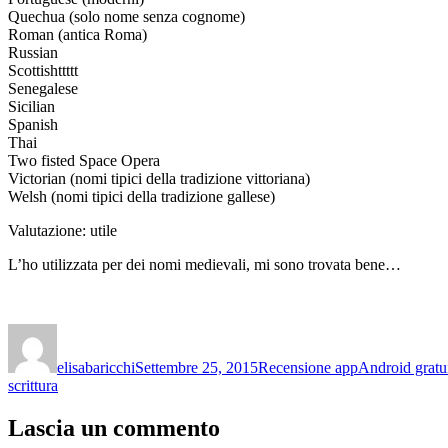
Quechua (solo nome senza cognome)
Roman (antica Roma)
Russian
Scottishttttt
Senegalese
Sicilian
Spanish
Thai
Two fisted Space Opera
Victorian (nomi tipici della tradizione vittoriana)
Welsh (nomi tipici della tradizione gallese)
Valutazione: utile
L’ho utilizzata per dei nomi medievali, mi sono trovata bene…
Autore
Pubblicato
Categorie
Tag
il
elisabaricchi
Settembre 25, 2015
Recensione app
Android gratu
scrittura
Lascia un commento