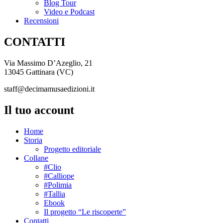
Blog Tour
Video e Podcast
Recensioni
CONTATTI
Via Massimo D’Azeglio, 21
13045 Gattinara (VC)
staff@decimamusaedizioni.it
Il tuo account
Home
Storia
Progetto editoriale
Collane
#Clio
#Calliope
#Polimia
#Tallia
Ebook
Il progetto “Le riscoperte”
Contatti