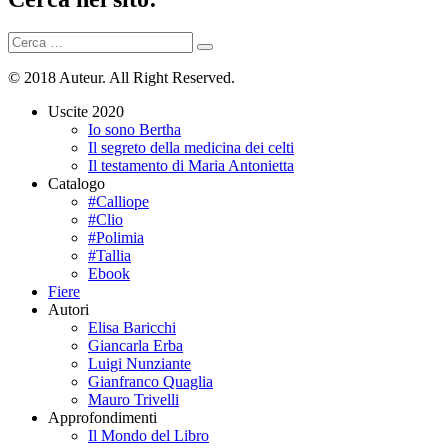
Cerca:
Cerca
© 2018 Auteur. All Right Reserved.
Uscite 2020
Io sono Bertha
Il segreto della medicina dei celti
Il testamento di Maria Antonietta
Catalogo
#Calliope
#Clio
#Polimia
#Tallia
Ebook
Fiere
Autori
Elisa Baricchi
Giancarla Erba
Luigi Nunziante
Gianfranco Quaglia
Mauro Trivelli
Approfondimenti
Il Mondo del Libro