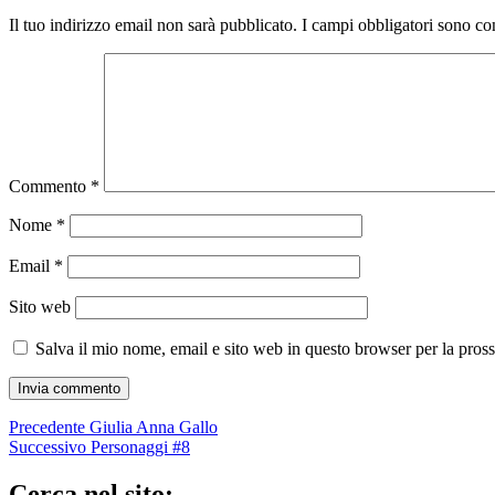
Il tuo indirizzo email non sarà pubblicato.
I campi obbligatori sono co
Commento
*
Nome
*
Email
*
Sito web
Salva il mio nome, email e sito web in questo browser per la pro
Navigazione
Articolo
Precedente
Giulia Anna Gallo
precedente:
Articolo
Successivo
Personaggi #8
articoli
successivo:
Cerca nel sito: