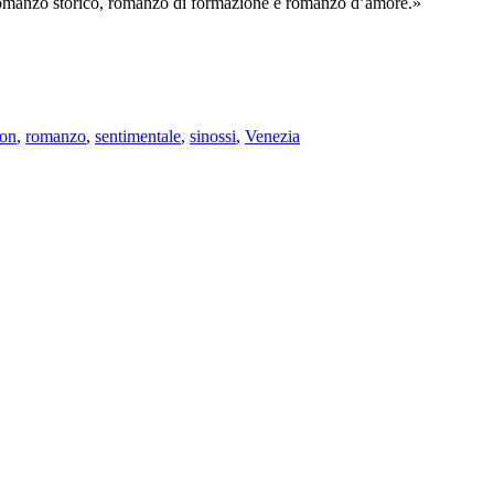
a romanzo storico, romanzo di formazione e romanzo d’amore.»
on
,
romanzo
,
sentimentale
,
sinossi
,
Venezia