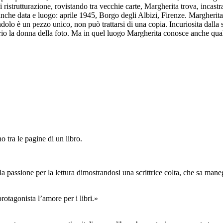
i ristrutturazione, rovistando tra vecchie carte, Margherita trova, incast
 anche data e luogo: aprile 1945, Borgo degli Albizi, Firenze. Margherita
lo è un pezzo unico, non può trattarsi di una copia. Incuriosita dalla s
roprio la donna della foto. Ma in quel luogo Margherita conosce anche qu
 tra le pagine di un libro.
la passione per la lettura dimostrandosi una scrittrice colta, che sa mane
tagonista l’amore per i libri.»