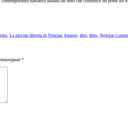
 contemporanea narrativa italiana un libro che costruisce un ponte tr
rgio
,
La piccola libreria di Venezia
,
leggere
,
libri
,
libro
,
Newton Compt
ntrassegnati
*