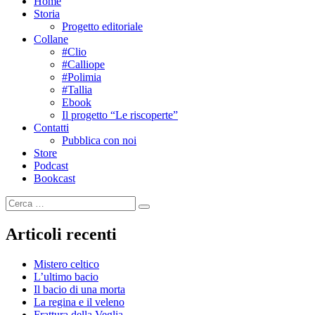
Home
Storia
Progetto editoriale
Collane
#Clio
#Calliope
#Polimia
#Tallia
Ebook
Il progetto “Le riscoperte”
Contatti
Pubblica con noi
Store
Podcast
Bookcast
Cerca:
Cerca
Articoli recenti
Mistero celtico
L’ultimo bacio
Il bacio di una morta
La regina e il veleno
Frattura della Veglia