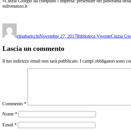
«Cinzia Giorgio ha compiuto l’impresa: presentare nel panorama della
sulromanzo.it
Autore
Pubblicato
Categorie
Tag
il
elisabaricchi
Novembre 27, 2017
Biblioteca Vivente
Cinzia Gio
Lascia un commento
Il tuo indirizzo email non sarà pubblicato.
I campi obbligatori sono co
Commento
*
Nome
*
Email
*