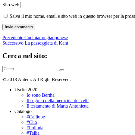
Sito web
Salva il mio nome, email e sito web in questo browser per la pro
Navigazione
Articolo
Precedente
Cuciniamo giapponese
precedente:
Articolo
Successivo
La passeggiata di Kant
articoli
successivo:
Cerca nel sito:
Cerca:
Cerca
© 2018 Auteur. All Right Reserved.
Uscite 2020
Io sono Bertha
Il segreto della medicina dei celti
Il testamento di Maria Antonietta
Catalogo
#Calliope
#Clio
#Polimia
#Tallia