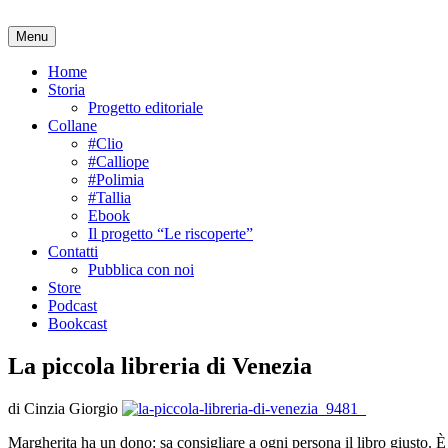
Salta
al
Menu
contenuto
Home
Storia
Progetto editoriale
Collane
#Clio
#Calliope
#Polimia
#Tallia
Ebook
Il progetto “Le riscoperte”
Contatti
Pubblica con noi
Store
Podcast
Bookcast
La piccola libreria di Venezia
di Cinzia Giorgio
Margherita ha un dono: sa consigliare a ogni persona il libro giusto. È 