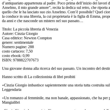
d’antiquariato appartenuta al padre. Poco prima dell’inizio dei lavori d
Anselmo, il mio grande amore”, recita la dedica sul retro, che riporta
quello che le ha lasciato suo zio Anselmo. Com’è possibile? Quel ciondo
la conduce in una libreria, la cui proprietaria è la figlia di Emma, p
da anni e che nasconde un mistero nel suo passato…
Titolo: La piccola libreria di Venezia
Autore: Cinzia Giorgio
Casa editrice: Newton Compton
genere: sentimentale
Numero pagine: 288
costo cartaceo: 7,50
costo ebook: 0,99
ISBN: 9788822707673
Una giovane donna alla ricerca del suo passato. Un incontro del destino
Hanno scritto di La collezionista di libri proibiti
«Cinzia Giorgio imbastisce sapientemente una storia tutta costruita sul
Leggendaria
«Un romanzo al femminile, ma non banale, appassionato, che ha per pro
Mangialibri